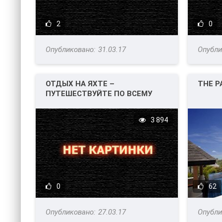
2
0
31.03.17
ОТДЫХ НА ЯХТЕ –
THE P
ПУТЕШЕСТВУЙТЕ ПО ВСЕМУ
МИРУ!
3 894
0
62
27.03.17