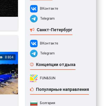
ВКонтакте
Telegram
Санкт-Петербург
ВКонтакте
Telegram
8 804
Концепции отдыха
FUN&SUN
Популярные направления
Болгария