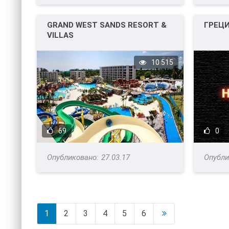
GRAND WEST SANDS RESORT &
ГРЕЦ
VILLAS
10 515
69
0
27.03.17
1
2
3
4
5
6