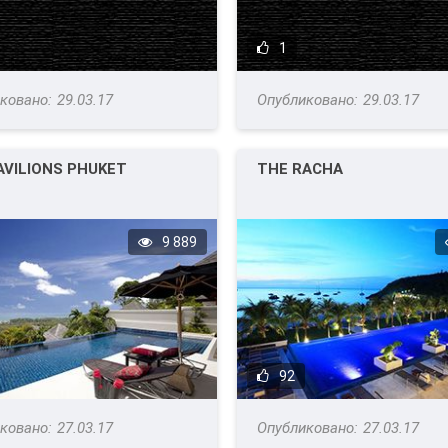
1
29.03.17
29.03.17
AVILIONS PHUKET
THE RACHA
9 889
92
27.03.17
27.03.17