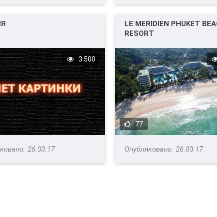
ИЯ
LE MERIDIEN PHUKET BE
RESORT
3 500
77
26.03.17
26.03.17