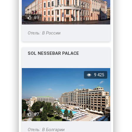
89
В России
SOL NESSEBAR PALACE
9 425
87
В Болгарии