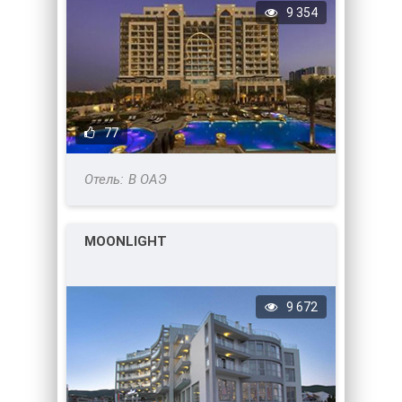
9 354
77
В ОАЭ
MOONLIGHT
9 672