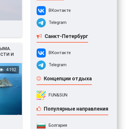
ВКонтакте
Telegram
Санкт-Петербург
РЫМА.
ВКонтакте
СТИ И
Telegram
4 192
Концепции отдыха
FUN&SUN
Популярные направления
Болгария