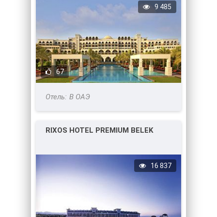
9 485
67
В ОАЭ
RIXOS HOTEL PREMIUM BELEK
16 837