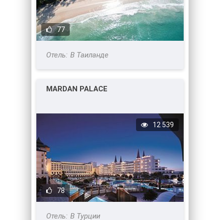
77
В Таиланде
MARDAN PALACE
12 539
78
В Турции