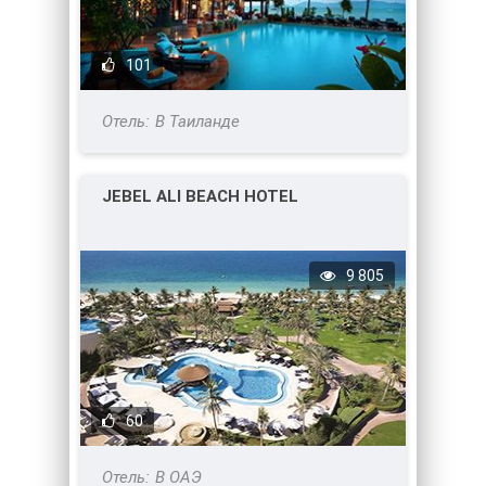
101
В Таиланде
JEBEL ALI BEACH HOTEL
9 805
60
В ОАЭ