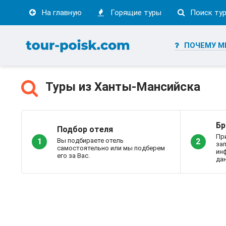
На главную
Горящие туры
Поиск ту
ПОЧЕМУ М
Туры из Ханты-Мансийска
Бр
Подбор отеля
Пр
Вы подбираете отель
1
2
за
самостоятельно или мы подберем
ин
его за Вас.
дан