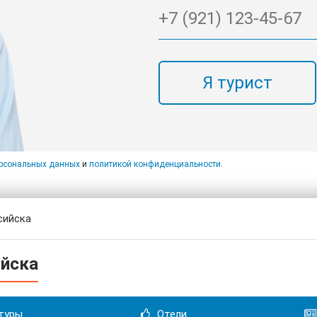
Я турист
ерсональных данных
и
политикой конфиденциальности
.
сийска
ийска
туры
Отели