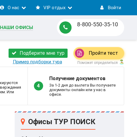
О нас
VIP отдых
Войти
8-800-550-35-10
НАШИ ОФИСЫ
Подберите мне тур
Пройти тест
Пример подборки тура
Поможет определиться
Получение документов
кируются
За 1-2 дня до вылета Вы получаете
4
дтверждения
документы онлайн или у нас в
ем. Или
офисе.
Офисы ТУР ПОИСК