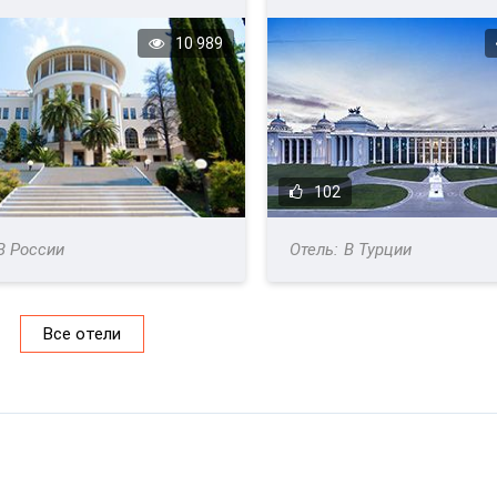
10 989
102
В России
В Турции
Все отели