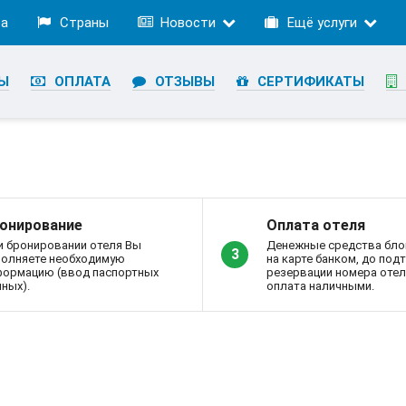
ра
Страны
Новости
Ещё услуги
Ы
ОПЛАТА
ОТЗЫВЫ
СЕРТИФИКАТЫ
онирование
Оплата отеля
и бронировании отеля Вы
Денежные средства бло
3
полняете необходимую
на карте банком, до по
формацию (ввод паспортных
резервации номера отел
ных).
оплата наличными.