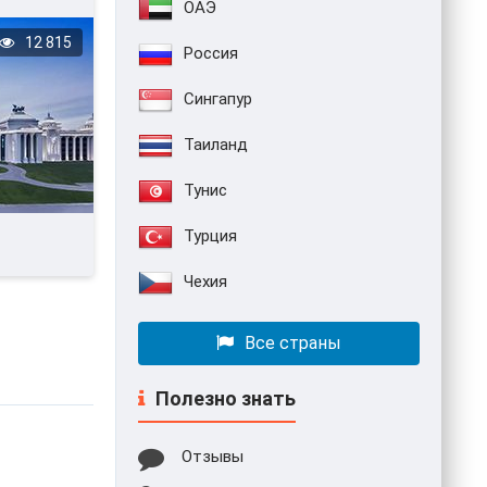
ОАЭ
12 815
Россия
Сингапур
Таиланд
Тунис
Турция
Чехия
Все страны
Полезно знать
Отзывы