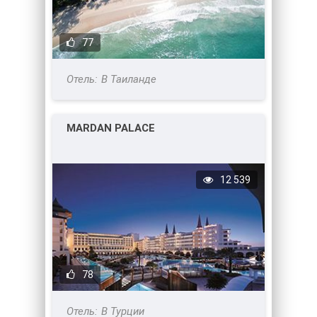
77
В Таиланде
MARDAN PALACE
12 539
78
В Турции