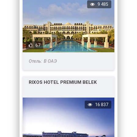
9 485
67
В ОАЭ
RIXOS HOTEL PREMIUM BELEK
16 837