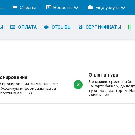
ра
Страны
Новости
Ещё услуги
Ы
ОПЛАТА
ОТЗЫВЫ
СЕРТИФИКАТЫ
Оплата тура
онирование
Денежные средства бло
и бронировании Вы заполняете
3
на карте банком, до по
обходимую информацию (ввод
тура туроператором. Ил
портных данных).
наличными.