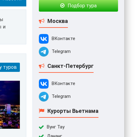
Подбор тура
Вы
Москва
ы и
ВКонтакте
Telegram
Санкт-Петербург
у туров
ВКонтакте
Telegram
Курорты Вьетнама
Вунг Тау
Дананг