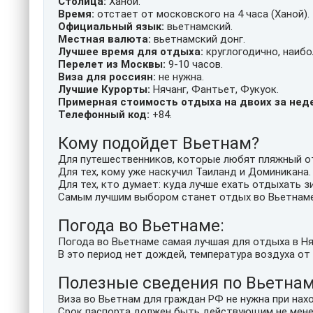
Столица:
Ханой.
Время:
отстает от московского на 4 часа (Ханой).
Официальный язык:
вьетнамский.
Местная валюта:
вьетнамский донг.
Лучшее время для отдыха:
круглогодично, наибо
Перелет из Москвы:
9-10 часов.
Виза для россиян:
не нужна.
Лучшие Курорты:
Нячанг, Фантьет, Фукуок.
Примерная стоимость отдыха на двоих за нед
Телефонный код:
+84.
Кому подойдет Вьетнам?
Для путешественников, которые любят пляжный от
Для тех, кому уже наскучил Таиланд и Доминикана.
Для тех, кто думает: куда лучше ехать отдыхать з
Самым лучшим выбором станет отдых во Вьетнаме
Погода во Вьетнаме:
Погода во Вьетнаме самая лучшая для отдыха в Няч
В это период нет дождей, температура воздуха от 
Полезные сведения по Вьетнам
Виза во Вьетнам для граждан РФ не нужна при нахо
Срок паспорта должен быть действующим не менее