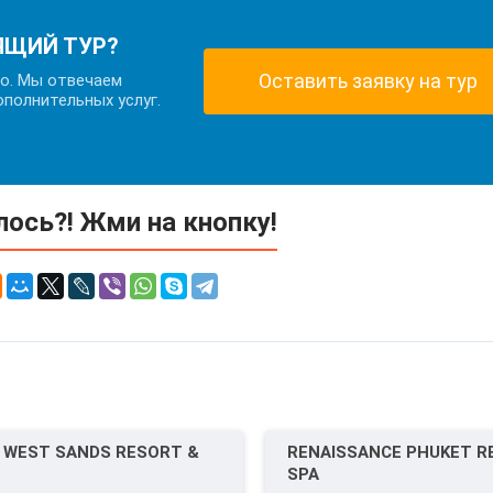
ЯЩИЙ ТУР?
Оставить заявку на тур
но. Мы отвечаем
ополнительных услуг.
ось?! Жми на кнопку!
 WEST SANDS RESORT &
RENAISSANCE PHUKET R
SPA