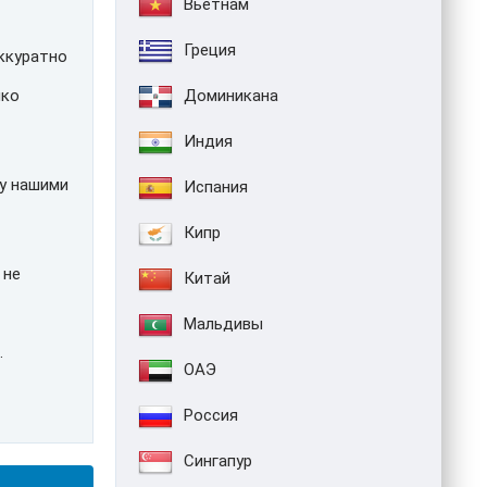
Вьетнам
Греция
аккуратно
Доминикана
мко
Индия
у нашими
Испания
Кипр
 не
Китай
Мальдивы
.
ОАЭ
Россия
Сингапур