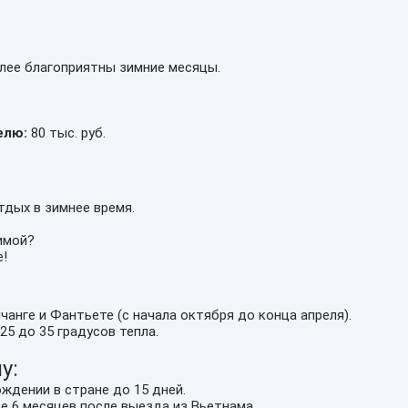
лее благоприятны зимние месяцы.
елю:
80 тыс. руб.
дых в зимнее время.
имой?
!
анге и Фантьете (с начала октября до конца апреля).
25 до 35 градусов тепла.
у:
ждении в стране до 15 дней.
 6 месяцев после выезда из Вьетнама.