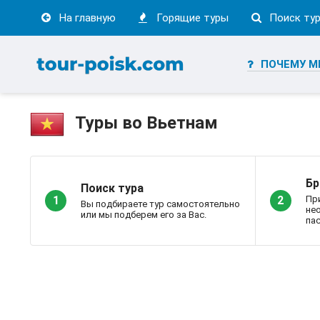
На главную
Горящие туры
Поиск ту
ПОЧЕМУ М
Туры во Вьетнам
Бр
Поиск тура
Пр
1
2
Вы подбираете тур самостоятельно
не
или мы подберем его за Вас.
пас