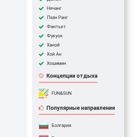
Нячанг
Пхан Ранг
Фантьет
Фукуок
Ханой
Хой Ан
Хошимин
Концепции отдыха
FUN&SUN
Популярные направления
Болгария