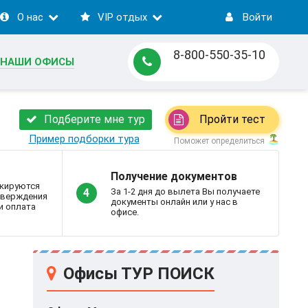
О нас
VIP отдых
Войти
8-800-550-35-10
НАШИ ОФИСЫ
Подберите мне тур
Пройти тест
Пример подборки тура
Поможет определиться
Получение документов
кируются
За 1-2 дня до вылета Вы получаете
4
дтверждения
документы онлайн или у нас в
и оплата
офисе.
Офисы ТУР ПОИСК