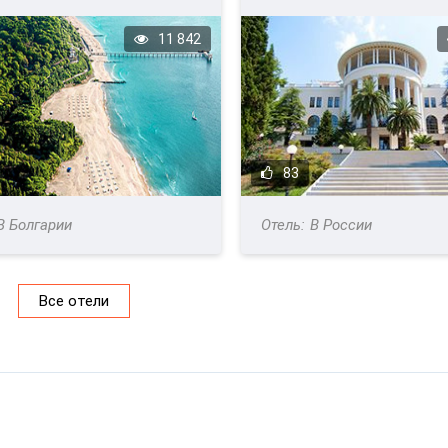
11 842
83
В Болгарии
В России
Все отели