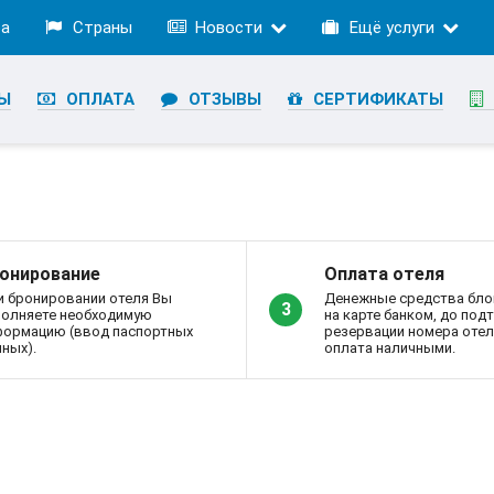
ра
Страны
Новости
Ещё услуги
Ы
ОПЛАТА
ОТЗЫВЫ
СЕРТИФИКАТЫ
онирование
Оплата отеля
и бронировании отеля Вы
Денежные средства бло
3
полняете необходимую
на карте банком, до по
формацию (ввод паспортных
резервации номера отел
ных).
оплата наличными.