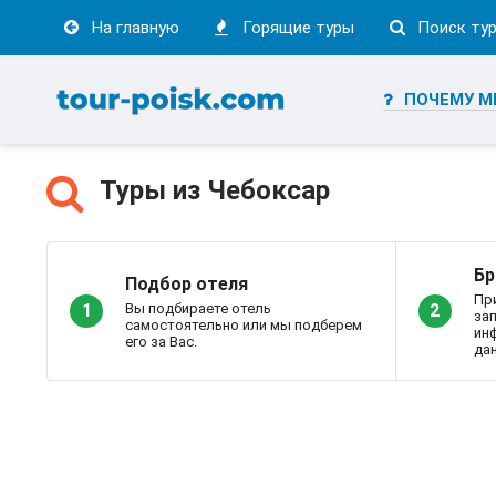
На главную
Горящие туры
Поиск ту
ПОЧЕМУ М
Туры из Чебоксар
Бр
Подбор отеля
Пр
Вы подбираете отель
1
2
за
самостоятельно или мы подберем
ин
его за Вас.
дан