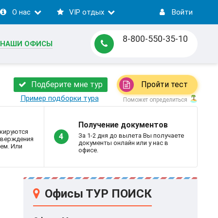
О нас
VIP отдых
Войти
8-800-550-35-10
НАШИ ОФИСЫ
Подберите мне тур
Пройти тест
Пример подборки тура
Поможет определиться
Получение документов
кируются
За 1-2 дня до вылета Вы получаете
4
дтверждения
документы онлайн или у нас в
ем. Или
офисе.
Офисы ТУР ПОИСК