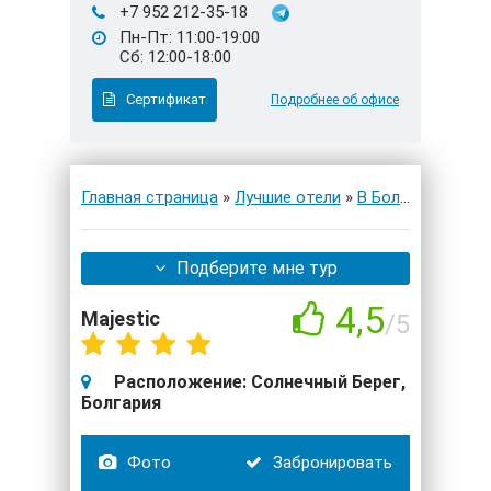
+7 952 212-35-18
Пн-Пт: 11:00-19:00
Сб: 12:00-18:00
Сертификат
Подробнее об офисе
Главная страница
»
Лучшие отели
»
В Болгарии
» Maje
Подберите мне тур
4,5
Majestic
/5
Расположение:
Солнечный Берег,
Болгария
Фото
Забронировать