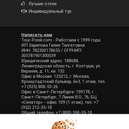
Лучшие отели
Индивидуальный тур
Написать нам
Tour-Poisk.com - Работаем с 1999 года.
ИП Зарипова Галия Талгатовна
ИНН: 782300178655 / ОГРНИП:
305781901300039
Юридический адрес: 188688,
Ленинградская область, г. Колтуши, ул.
Верхняя, д. 11, кв. 132
Офис в Москве: 125212, г. Москва,
Кронштадтский бульвар, 6к3, 1 этаж, тел.
+7 (925) 808-53-26
Офис в Санкт-Петербурге: 199178, г.
Санкт-Петербург, 7 Линия В.О., 76, БЦ
«Сенатор» - офис 109 (1 этаж), тел. +7
(952) 212-35-18
Общий телефон: +7 (800) 550-35-10
E-mail: manager@tour-poisk.com (общие
вопросы), admin@tour-poisk.com (жалобы)
Номер в Общероссийском реестре