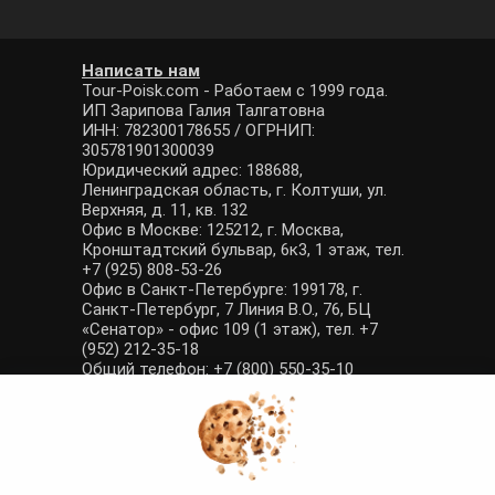
Написать нам
Tour-Poisk.com - Работаем с 1999 года.
ИП Зарипова Галия Талгатовна
ИНН: 782300178655 / ОГРНИП:
305781901300039
Юридический адрес: 188688,
Ленинградская область, г. Колтуши, ул.
Верхняя, д. 11, кв. 132
Офис в Москве: 125212, г. Москва,
Кронштадтский бульвар, 6к3, 1 этаж, тел.
+7 (925) 808-53-26
Офис в Санкт-Петербурге: 199178, г.
Санкт-Петербург, 7 Линия В.О., 76, БЦ
«Сенатор» - офис 109 (1 этаж), тел. +7
(952) 212-35-18
Общий телефон: +7 (800) 550-35-10
E-mail: manager@tour-poisk.com (общие
вопросы), admin@tour-poisk.com (жалобы)
Номер в Общероссийском реестре
туристических агентств: РТА 0003424
Политика конфиденциальности
·
Условия обработки данных