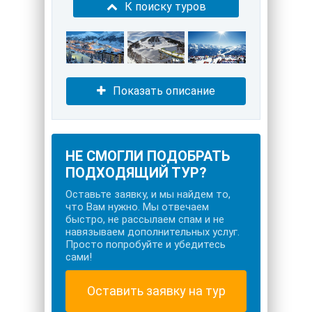
К поиску туров
Показать описание
НЕ СМОГЛИ ПОДОБРАТЬ
ПОДХОДЯЩИЙ ТУР?
Оставьте заявку, и мы найдем то,
что Вам нужно. Мы отвечаем
быстро, не рассылаем спам и не
навязываем дополнительных услуг.
Просто попробуйте и убедитесь
сами!
Оставить заявку на тур