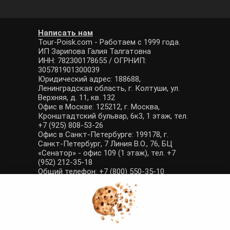
Написать нам
Tour-Poisk.com - Работаем с 1999 года.
ИП Зарипова Галия Талгатовна
ИНН: 782300178655 / ОГРНИП:
305781901300039
Юридический адрес: 188688,
Ленинградская область, г. Колтуши, ул.
Верхняя, д. 11, кв. 132
Офис в Москве: 125212, г. Москва,
Кронштадтский бульвар, 6к3, 1 этаж, тел.
+7 (925) 808-53-26
Офис в Санкт-Петербурге: 199178, г.
Санкт-Петербург, 7 Линия В.О., 76, БЦ
«Сенатор» - офис 109 (1 этаж), тел. +7
(952) 212-35-18
Общий телефон: +7 (800) 550-35-10
E-mail: manager@tour-poisk.com (общие
вопросы), admin@tour-poisk.com (жалобы)
Номер в Общероссийском реестре
туристических агентств: РТА 0003424
Политика конфиденциальности
·
Условия обработки данных