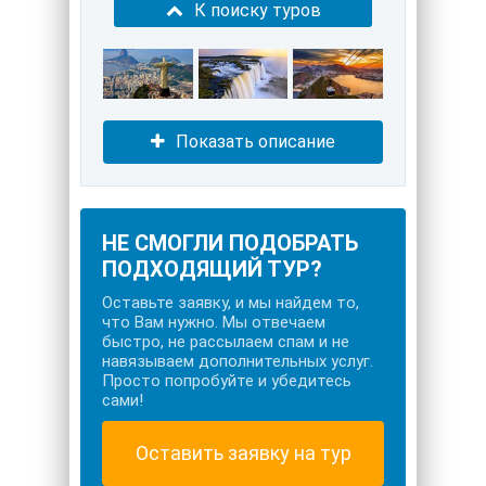
К поиску туров
Показать описание
НЕ СМОГЛИ ПОДОБРАТЬ
ПОДХОДЯЩИЙ ТУР?
Оставьте заявку, и мы найдем то,
что Вам нужно. Мы отвечаем
быстро, не рассылаем спам и не
навязываем дополнительных услуг.
Просто попробуйте и убедитесь
сами!
Оставить заявку на тур