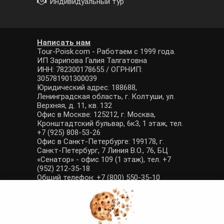
Индивидуальный тур
Написать нам
Tour-Poisk.com - Работаем с 1999 года.
ИП Зарипова Галия Талгатовна
ИНН: 782300178655 / ОГРНИП:
305781901300039
Юридический адрес: 188688,
Ленинградская область, г. Колтуши, ул.
Верхняя, д. 11, кв. 132
Офис в Москве: 125212, г. Москва,
Кронштадтский бульвар, 6к3, 1 этаж, тел.
+7 (925) 808-53-26
Офис в Санкт-Петербурге: 199178, г.
Санкт-Петербург, 7 Линия В.О., 76, БЦ
«Сенатор» - офис 109 (1 этаж), тел. +7
(952) 212-35-18
Общий телефон: +7 (800) 550-35-10
E-mail: manager@tour-poisk.com (общие
вопросы), admin@tour-poisk.com (жалобы)
Номер в Общероссийском реестре
туристических агентств: РТА 0003424
Политика конфиденциальности
·