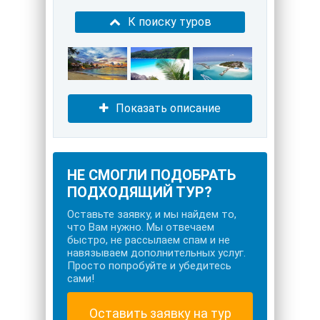
К поиску туров
Показать описание
НЕ СМОГЛИ ПОДОБРАТЬ
ПОДХОДЯЩИЙ ТУР?
Оставьте заявку, и мы найдем то,
что Вам нужно. Мы отвечаем
быстро, не рассылаем спам и не
навязываем дополнительных услуг.
Просто попробуйте и убедитесь
сами!
Оставить заявку на тур